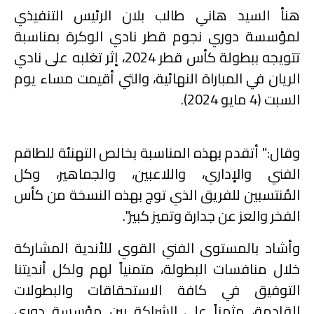
هنأ السيد هاني طالب بلان الرئيس التنفيذي
لمؤسسة دوري نجوم قطر نادي الوكرة بمناسبة
تتويجه ببطولة كأس قطر 2024، إثر تغلبه على نادي
الريان في المباراة النهائية، والتي أقيمت مساء يوم
السبت (4 مايو 2024).
وقال:" أتقدم بهذه المناسبة بخالص التهنئة للطاقم
الفني والإداري، واللاعبين، والجماهير، وكل
المُنتسبين للفريق الذي توج بهذه النسخة من كأس
الفخر والعز عن جدارة وتميز كبير".
وأشاد بالمستوى الفني القوي للأندية المشاركة
خلال منافسات البطولة، متمنياً لهم ولكل أنديتنا
التوفيق في كافة الاستحقاقات والبطولات
القادمة، مثمناً على الشراكة بين مؤسسة دوري