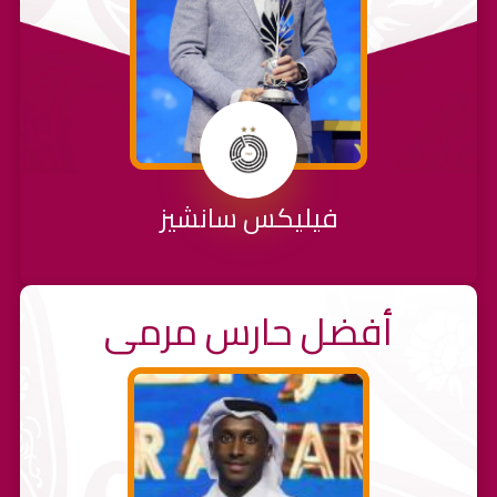
فيليكس سانشيز
أفضل حارس مرمى