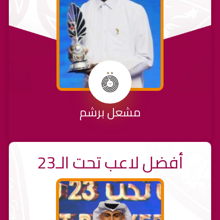
مشعل برشم
أفضل لاعب تحت الـ23