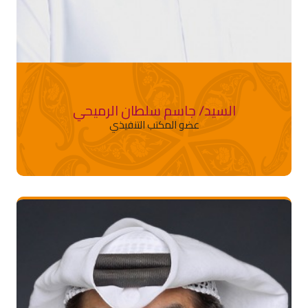
السيد/ جاسم سلطان الرميحي
عضو المكتب التنفيذي