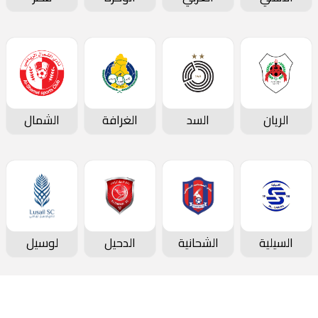
الريان
السد
الغرافة
الشمال
السيلية
الشحانية
الدحيل
لوسيل