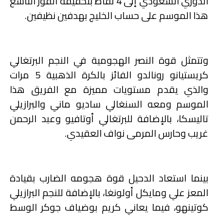
الدوري السعودي إلى 4 نقاط بتحقيقه الفوز التاسع
هذا الموسم على حساب الخليج بهدفين نظيفين
.
وتتمثل قوة النصر الهجومية في النجم البرتغالي
كريستيانو رونالدو الفائز بالكرة الذهبية 5 مرات
والذي يقدم مستويات مميزة مع الفريق هذا
الموسم ومعه السنغالي ساديو ماني والبرازيلي
تاليسكا، بالإضافة للبرتغالي أوتافيو وعبد الرحمن
غريب وحارس المرمى نواف العقيدي.
بينما استعاد الدحيل قوة هجومه الضارب بقيادة
المعز علي ومايكل أولونغا، بالإضافة للنجم البرازيلي
كوتينهو، فيما يعاني كريم بوضياف جوكر الوسط