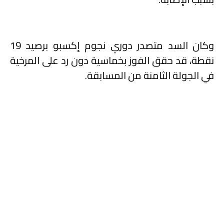
وكان السد متصدر دوري نجوم إكسبو برصيد 19
نقطة، قد حقق الفوز بخماسية دون رد على المرخية
في الجولة الثامنة من المسابقة
.
جابرييل بيريرا وأيوب عسال
ضمن أفضل 100 لاعب تحت
23 سنة على مستوى العالم
في المراوغات هذا الموسم