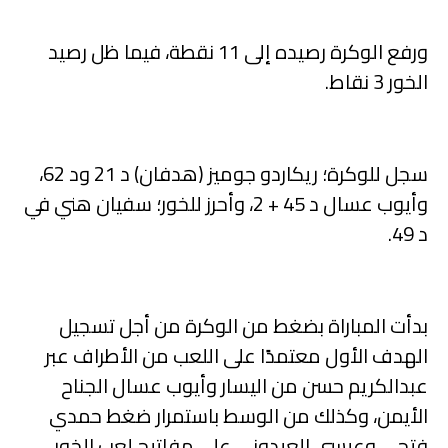
ورفع الوكرة رصيده إلى 11 نقطة، فيما ظل رصيد
الخور 3 نقاط.
سجل للوكرة؛ ريكاردو جوميز (هدفان) د 21 ود 62،
وأيوب عسال د 45 + 2، وأحرز للخور؛ سفيان هني في
د 49.
بدأت المباراة بضغط من الوكرة من أجل تسجيل
الهدف الأول معتمدًا على اللعب من الأطراف عبر
عبدالكريم حسن من اليسار وأيوب عسال الجناح
الأيمن، وكذلك من الوسط باستمرار ضغط حمدي
فتحي وعيسى العيدوني على مفاتيح لعب الخور