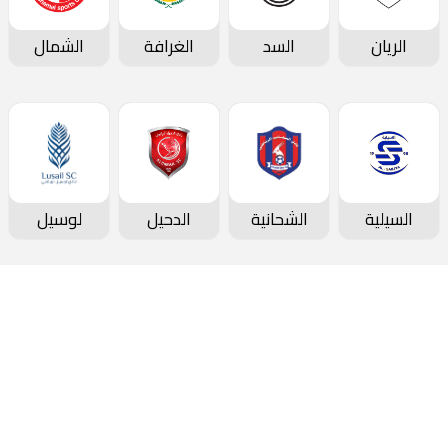
الريان
السد
الغرافة
الشمال
السيلية
الشحانية
الدحيل
لوسيل