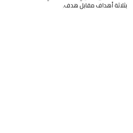
بثلاثة أهداف مقابل هدف.
السد
يتخطى
الغرافة
ضمن
الأسبوع
السادس من
دوري نجوم