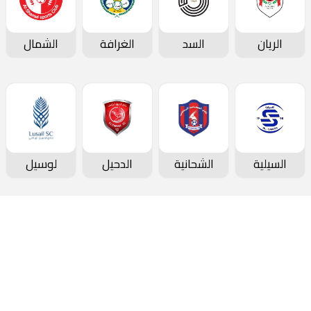
الريان
السد
الغرافة
الشمال
السيلية
الشحانية
الدحيل
لوسيل