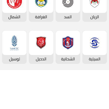
الريان
السد
الغرافة
الشمال
السيلية
الشحانية
الدحيل
لوسيل