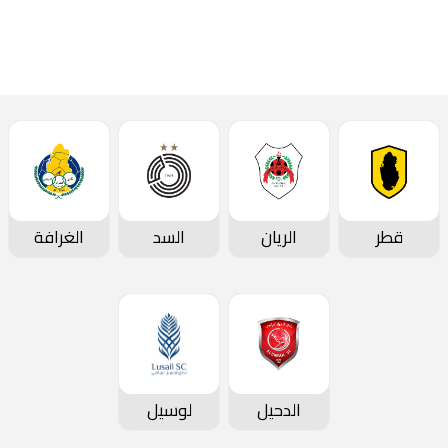
قطر
الريان
السد
الغرافة
الدحيل
لوسيل