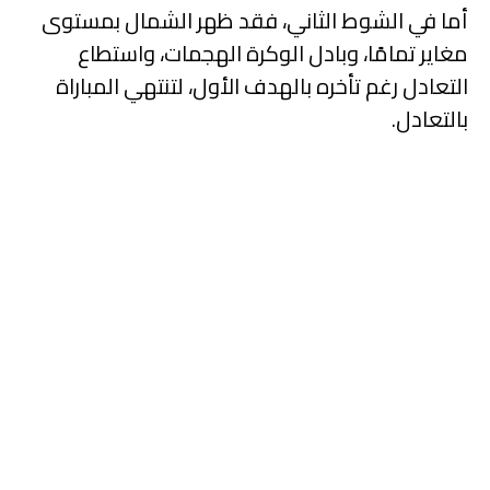
أما في الشوط الثاني، فقد ظهر الشمال بمستوى
مغاير تمامًا، وبادل الوكرة الهجمات، واستطاع
التعادل رغم تأخره بالهدف الأول، لتنتهي المباراة
بالتعادل.
الخور يهزم الغرافة
ويتأهل إلى الدور ربع
النهائي من بطولة كأس
QSL
حقق الخور انتصاراً مثيراً على
الغرافة بثلاثية دون رد، في
الجولة الخامسة لحساب