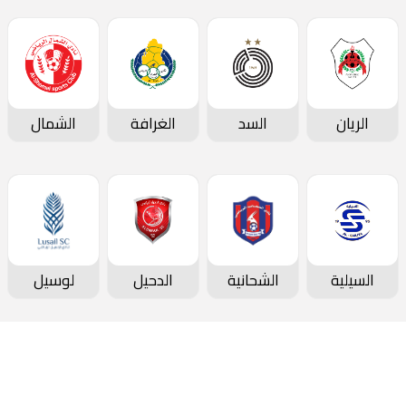
الريان
السد
الغرافة
الشمال
السيلية
الشحانية
الدحيل
لوسيل