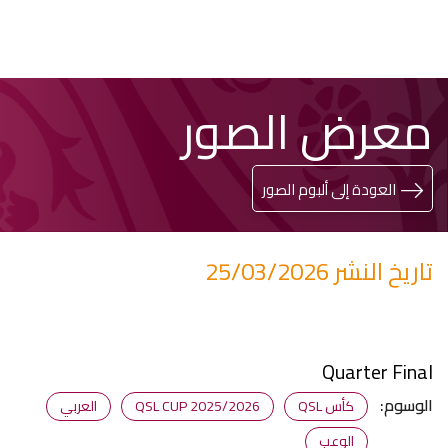
تخطي
Search
معرض الصور
إلى
المحتوى
الرئيسي
العودة إلى ألبوم الصور
تاريخ النشر 25/03/2026
Quarter Final
الوسوم:
كأس QSL
QSL CUP 2025/2026
العربي
الوعب