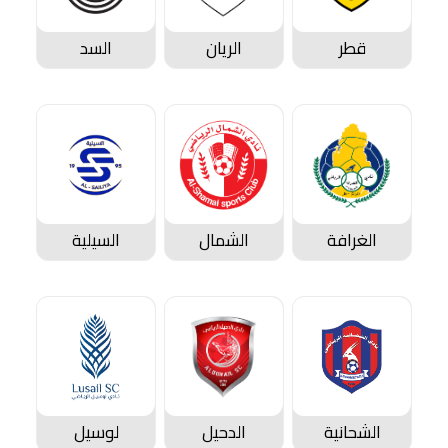
قطر
الريان
السد
الغرافة
الشمال
السيلية
الشحانية
الدحيل
لوسيل