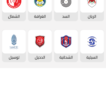
الريان
السد
الغرافة
الشمال
السيلية
الشحانية
الدحيل
لوسيل