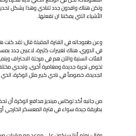
ولكن هناك وافدون جدد للنادي وهذا يشكل تحديا
الأشياء اللتي يمكننا ان نفعلها.
وعن طموحاته في الفترة المقبلة قال: لقد كنت هن
في الدوري، هناك تغييرات كثيرة، لاعبين جدد بمس
الفئات السنية والآن هم في مرحلة الاحتراف ويتميز
لخوض تجربة جديدة ومغامرة أخرى، وتحدي مختلف،
الجديدة، خصوصاً في نادي كبير مثل الوكرة، الذي ت
من جانبه أكد لوكاس مينديز مدافع الوكرة أن تح
بطريقة جيدة سواء في فترة المعسكر الخارجي أو 
وقال: نعلم أننا سنكون على موعد مع مباريات صعب