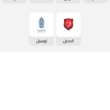
الدحيل
لوسيل
كأس QSL
الأخبار
عن ا
جدول المباريات و النتائج
معرض الصور
المكت