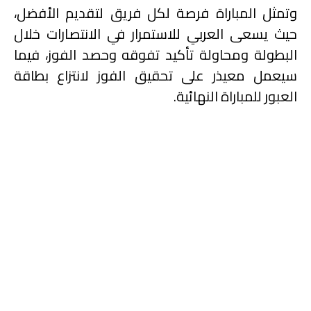
وتمثل المباراة فرصة لكل فريق لتقديم الأفضل،
حيث يسعى العربي للاستمرار في الانتصارات خلال
البطولة ومحاولة تأكيد تفوقه وحصد الفوز، فيما
سيعمل معيذر على تحقيق الفوز لانتزاع بطاقة
العبور للمباراة النهائية.
كأس QSL - الدور نصف
النهائي: الريان vs أم صلال