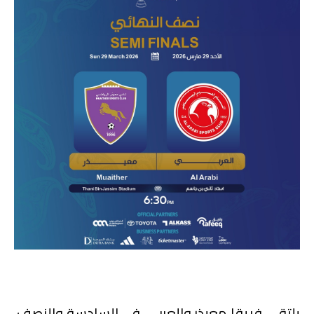
يلتقى فريقا معيذر والعربي، في السادسة والنصف،