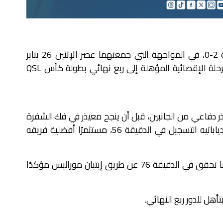
حقق معيذر فوزًا مستحقًا على الخريطيات بنتيجة 2-0، في المواجهة التي جمعتهما عصر الإثنين 26 يناير
2026 على ملعب الخور، ضمن افتتاح مباريات المرحلة الإقصائية المؤهلة إلى ربع نهائي بطولة كأس QSL
 دفاعي من الجانبين، قبل أن ينجح معيذر في فك الشفرة
مع انطلاقة الشوط الثاني، حيث افتتح سيريكي دياباتيه التسجيل في الدقيقة 56، مستثمرًا أفضلية فريقه
واصل معيذر ضغطه بحثًا عن تعزيز النتيجة، وهو ما تحقق في الدقيقة 76 عن طريق إيتيان موراليس مؤكدًا
هل للدور ربع النهائي.