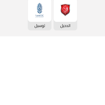
الدحيل
لوسيل
كأس QSL
الأخبار
عن ا
جدول المباريات و النتائج
معرض الصور
المكت
ترتيب الفرق
ألبوم الفيديو
المن
ترتيب الهدافين
المجموعة الإعلامية
الوظ