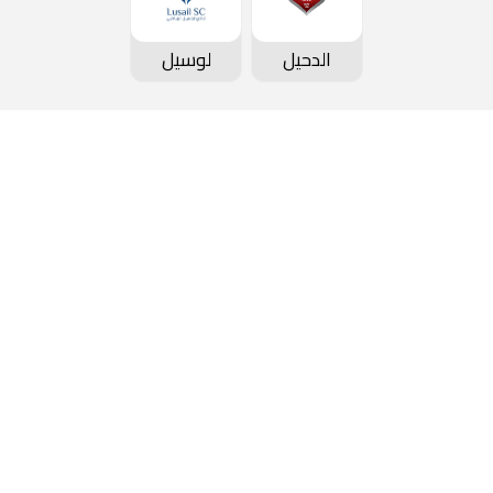
الدحيل
لوسيل
كأس QSL
الأخبار
عن ا
جدول المباريات و النتائج
معرض الصور
المكت
ترتيب الفرق
ألبوم الفيديو
المن
ترتيب الهدافين
المجموعة الإعلامية
الوظ
سجل الأبطال
المركز الإعلامي
التقر
عن البطولة
الشعارات
التس