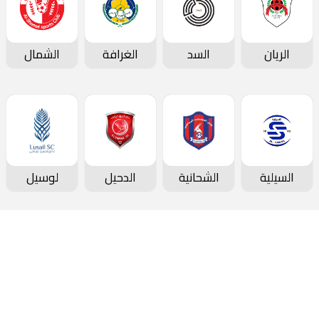
الريان
السد
الغرافة
الشمال
السيلية
الشحانية
الدحيل
لوسيل