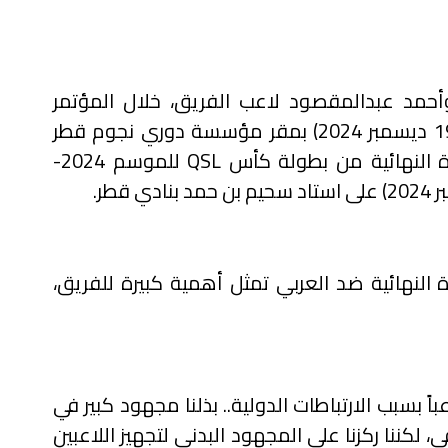
وأحمد عبدالمقصود لاعب الفريق، خلال المؤتمر
الصحفي الذي عقد صباح يوم الخميس (19 ديسمبر 2024) بمقر مؤسسة دوري نجوم قطر
اة النهائية من بطولة كأس
QSL
للموسم 2024-
 النهائية ضد العربي تمثل أهمية كبيرة للفريق،
 الفريق يفتقد لجهود أكثر من 12 لاعباً بسبب الارتباطات الدولية.. بذلنا مجهود كبير في
، لكننا ركزنا على المجهود البدني لتجهيز اللاعبين