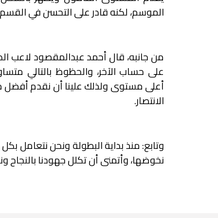
الموسم، لكنه قادر على التحسن في القسم ا
من جانبه، قال أحمد عبدالمقصود لاعب الدحي
على حساب الآخر، والحظوظ بالتالي متساوي
أعلى مستوى ولذلك علينا أن نقدم أفضل ما ل
الانتصار.
وتابع: منذ بداية البطولة ونحن نتعامل بك
نخوضها، وأتمنى أن تكلل جهودنا بالنجاح و