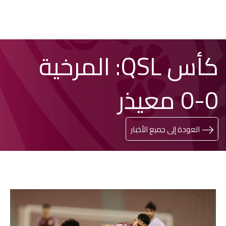
تخطي
Search
كأس QSL: المرخية
إلى
المحتوى
الرئيسي
0-0 معيذر
العودة إلى جميع الأخبار