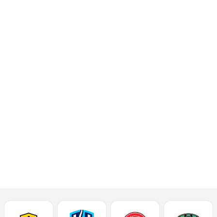
حقق أم صلال الفوز على
الشمال بثلاثة أهداف
مقابل هدف، ضمن
الجولة الأولى من بطولة
كأس QSL للموسم
الكروي 2025-2026،
والتي أقيمت يوم الأربعاء
3 سبتمبر 2025، على استاد
974.
إقرأ المزيد
تقارير المباريات