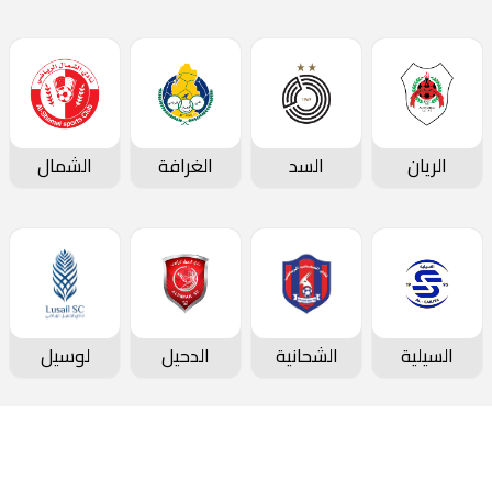
الريان
السد
الغرافة
الشمال
السيلية
الشحانية
الدحيل
لوسيل