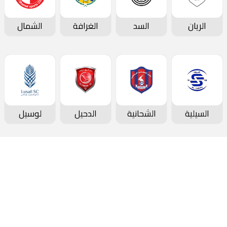
الريان
السد
الغرافة
الشمال
السيلية
الشحانية
الدحيل
لوسيل