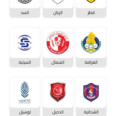
قطر
الريان
السد
الغرافة
الشمال
السيلية
الشحانية
الدحيل
لوسيل