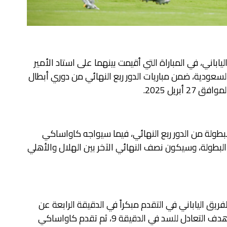
يق كاواساكي الياباني، في المباراة التي أقيمت بينهما على استاد الأمير
السعودية، ضمن مباريات الدور ربع النهائي من دوري أبطال
طولة من الدور ربع النهائي، فيما سيواجه كاواساكي
لبطولة، وسيكون نصف النهائي الآخر بين الهلال والأهلي
فريق الياباني في التقدم مبكراً في الدقيقة الرابعة عن
طريق البرازيلي دانيلو، قبل أن يسجل باولو أوتافيو هدف التعادل للسد في الدقيقة 9، ثم تقدم كاواساكي