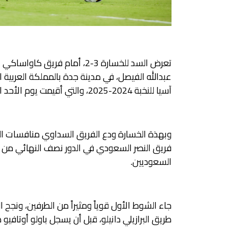
تعرض السد للخسارة 3-2، أمام فر
عبدالله الفيصل، في مدينة جدة بالمملكة العربية 
آسيا للنخبة 2024-2025، والتي أقيمت يوم الأحد الموافق 27 أبريل 2025.
وبهذة الخسارة ودع الفريق السداوي منافسات الب
فريق النصر السعودي في الدور نصف النهائي من ا
السعوديين.
جاء الشوط الأول قوياً ومثيراً من الطرفين، ونجح ال