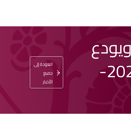
ويودع
اشترِ
تسجيل
ENGLISH
الدخول
تذكرتك
دوري أبطال آسيا للنخبة للموسم 2024-
العودة إلى
جميع
الأخبار