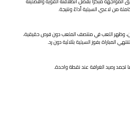
 الدقيقه 92 ..ليحسم الفريق المواجهة مبكرًا بفضل انطلاقته القوية وأفضليته
ة من لاعبي السيلية أداءً ونتيجة.
يقين، وظهر اللعب في منتصف الملعب دون فرص حقيقية،
تهي المباراة بفوز السيلية بثلاثية دون رد.