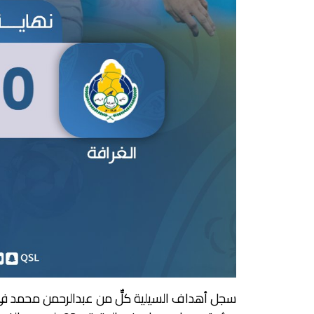
سجل أهداف السيلية كلٌّ من عبدالرحمن محمد في ا