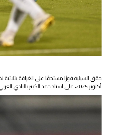
أكتوبر 2025، على استاد حمد الكبير بالنادي العربي، ضمن منافسات الجولة الخامسة من بطولة كأس QSL.