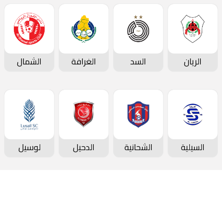
الريان
السد
الغرافة
الشمال
السيلية
الشحانية
الدحيل
لوسيل