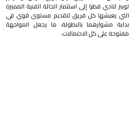
لوبيز (نادي قطر) إلى استثمار الحالة الفنية المميزة
التي يعيشها كل فريق لتقديم مستوى قوي في
بداية مشوارهما بالبطولة، ما يجعل المواجهة
مفتوحة على كل الاحتمالات.
كأس QSL – الجولة
الأولى: الشمال VS أم
صلال
يشهد استاد 974، يوم