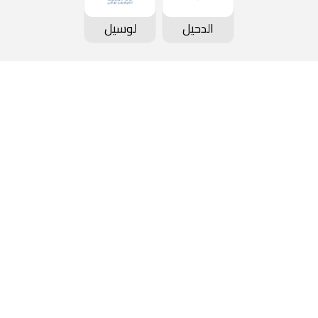
الدحيل
لوسيل
كأس QSL
الأخبار
عن ا
جدول المباريات و النتائج
معرض الصور
المكت
ترتيب الفرق
ألبوم الفيديو
المن
ترتيب الهدافين
المجموعة الإعلامية
الوظ
سجل الأبطال
المركز الإعلامي
التقر
عن البطولة
الشعارات
التس