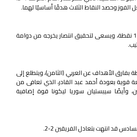
أم صلال، يحتل المركز الحادي عشر برصيد 14 نقطة، ويسعى لتحقيق انتصار يخرجه من دوامة
يب.
ر، يحتل المركز التاسع برصيد 19 نقطة بفارق الأهداف عن العربي (الثامن)، ويتطلع إلى
ة قوية بعودة أحمد عبد القادر، الذي تعافى من
ين، وأيضًا سيبستيان سوريا ليكونا قوة إضافية
دس قد انتهت بتعادل الفريقين 2-2.