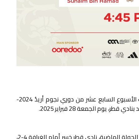
يلتقي فريقا قطر وأم صلال ضمن مباريات الأسبوع السابع عشر من دوري نجوم أريدُ 2024-
يدخل الفريقان المواجهة بعد تعثرهما في الجولة الماضية، نادي قطر خسر أمام الغرافة 4-2،